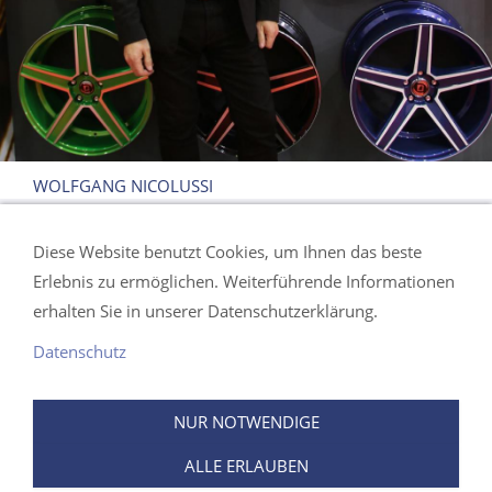
WOLFGANG NICOLUSSI
Diese Website benutzt Cookies, um Ihnen das beste
Erlebnis zu ermöglichen. Weiterführende Informationen
Kontakt / Lage
erhalten Sie in unserer Datenschutzerklärung.
Öffnungszeiten
Datenschutz
Impressum
Datenschutz
AGB
NUR NOTWENDIGE
Widerrufsrecht
ALLE ERLAUBEN
Versand & Zahlung